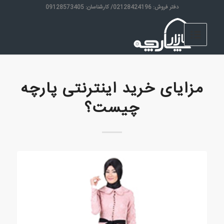
دفتر فروش: 02128424196/ کارشناسان: 09128573405
مزایای خرید اینترنتی پارچه
چیست؟