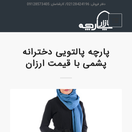
دفتر فروش: 02128424196/ کارشناسان: 09128573405
پارچه پالتویی دخترانه
پشمی با قیمت ارزان