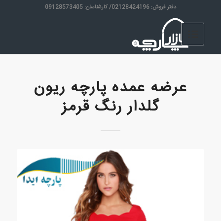
دفتر فروش: 02128424196/ کارشناسان: 09128573405
عرضه عمده پارچه ریون
گلدار رنگ قرمز