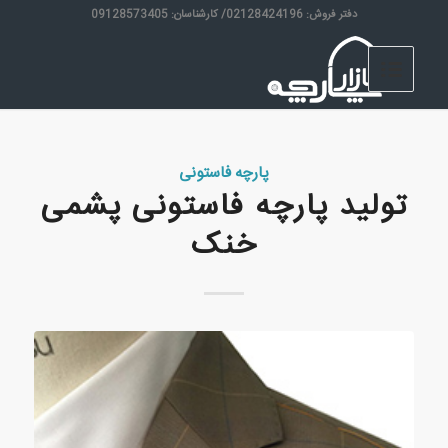
دفتر فروش: 02128424196/ کارشناسان: 09128573405
پارچه فاستونی
تولید پارچه فاستونی پشمی
خنک