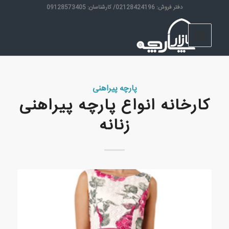
دفتر فروش: 02128424196/ کارشناسان: 09128573405
پارچه پیراهنی
کارخانه انواع پارچه پیراهنی
زنانه