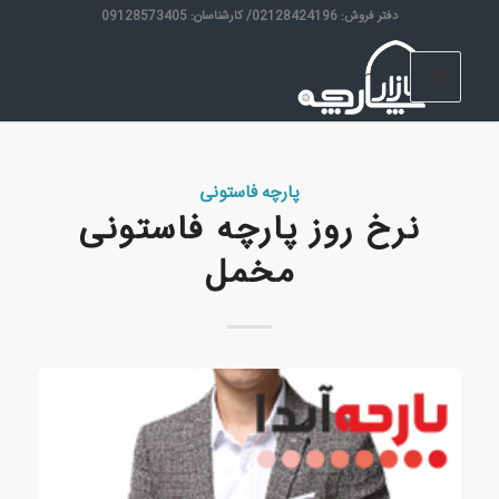
دفتر فروش: 02128424196/ کارشناسان: 09128573405
پارچه فاستونی
نرخ روز پارچه فاستونی
مخمل