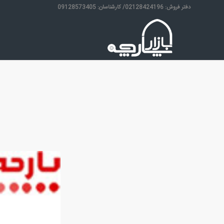
دفتر فروش: 02128424196/ کارشناسان: 09128573405