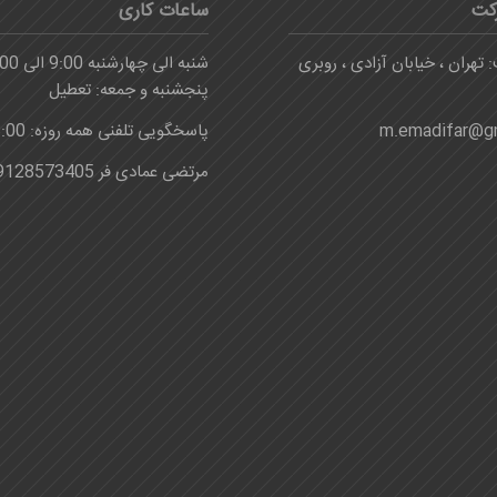
کت
ساعات کاری
 تهران ، خیابان آزادی ، روبری
شنبه الی چهارشنبه 9:00 الی 16:00
پنجشنبه و جمعه: تعطیل
m.emadifar@g
پاسخگویی تلفنی همه روزه: 8:00-24:00
مرتضی عمادی فر 09128573405