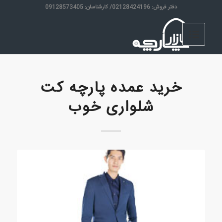
دفتر فروش: 02128424196/ کارشناسان: 09128573405
خرید عمده پارچه کت
شلواری خوب