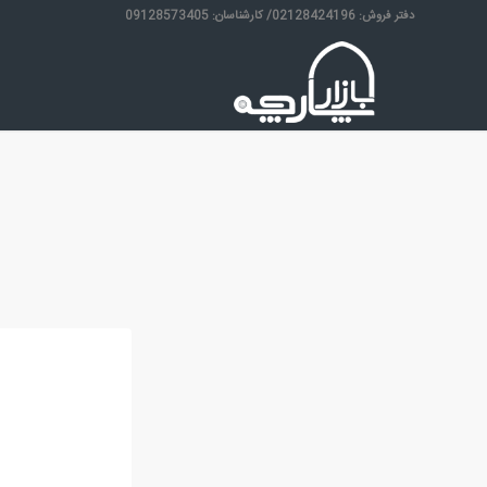
دفتر فروش: 02128424196/ کارشناسان: 09128573405