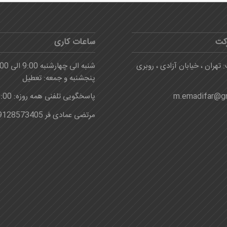
کت
ساعات کاری
 تهران ، خیابان آزادی ، روبری
شنبه الی چهارشنبه 9:00 الی 16:00
پنجشنبه و جمعه: تعطیل
m.emadifar@g
پاسخگویی تلفنی همه روزه: 8:00-24:00
مرتضی عمادی فر 09128573405