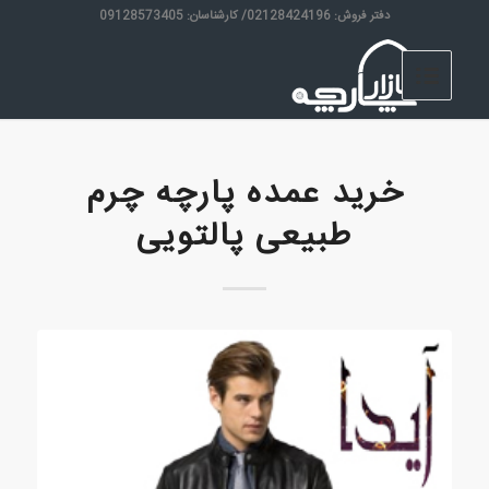
دفتر فروش: 02128424196/ کارشناسان: 09128573405
خرید عمده پارچه چرم
طبیعی پالتویی