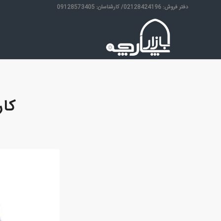
دفتر فروش: 02128424196/ کارشناسان: 09128573405
کار