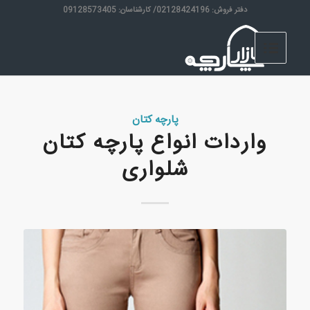
دفتر فروش: 02128424196/ کارشناسان: 09128573405
پارچه کتان
واردات انواع پارچه کتان
شلواری