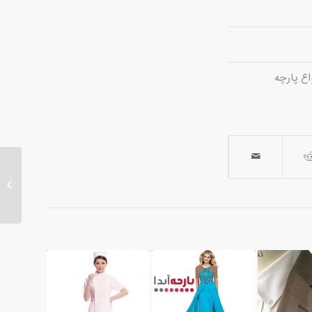
اع پارچه
زیباتری
مدل گلد