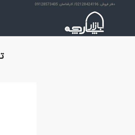
دفتر فروش: 02128424196/ کارشناسان: 09128573405
ت