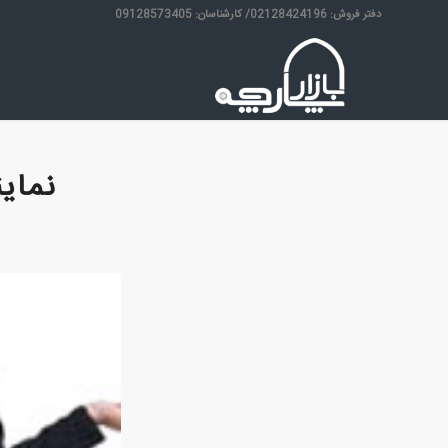
دفتر فروش: 02128424196/ کارشناسان: 09128573405
نمای