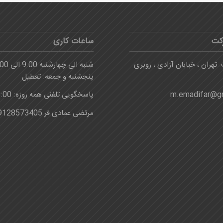
کت
ساعات کاری
 تهران ، خیابان آزادی ، روبری
شنبه الی چهارشنبه 9:00 الی 16:00
پنجشنبه و جمعه: تعطیل
m.emadifar@g
پاسخگویی تلفنی همه روزه: 8:00-24:00
مرتضی عمادی فر 09128573405