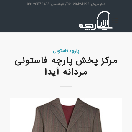
دفتر فروش: 02128424196/ کارشناسان: 09128573405
پارچه فاستونی
مرکز پخش پارچه فاستونی
مردانه آیدا