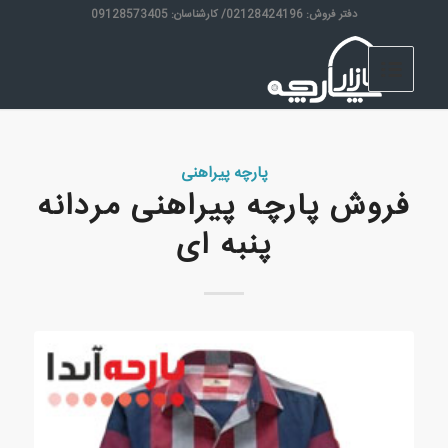
دفتر فروش: 02128424196/ کارشناسان: 09128573405
پارچه پیراهنی
فروش پارچه پیراهنی مردانه
پنبه ای