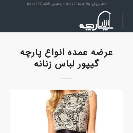
دفتر فروش: 02128424196/ کارشناسان: 09128573405
عرضه عمده انواع پارچه
گیپور لباس زنانه