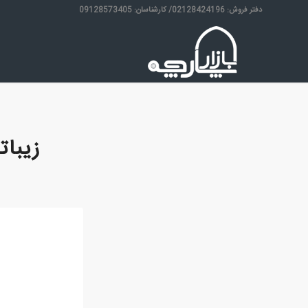
دفتر فروش: 02128424196/ کارشناسان: 09128573405
زیبا