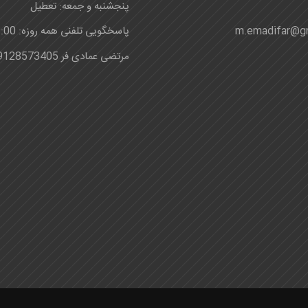
پنجشنبه و جمعه: تعطیل
m.emadifar@g
پاسخگویی تلفنی همه روزه: 8:00-24:00
مرتضی عمادی فر 09128573405