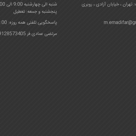
 تهران ، خیابان آزادی ، روبری
شنبه الی چهارشنبه 9:00 الی 16:00
پنجشنبه و جمعه: تعطیل
m.emadifar@g
پاسخگویی تلفنی همه روزه: 8:00-24:00
مرتضی عمادی فر 09128573405