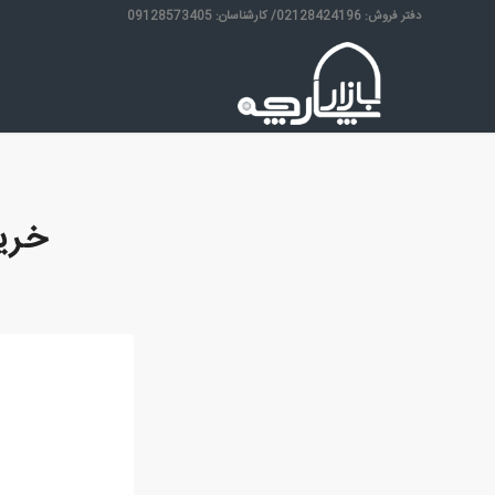
دفتر فروش: 02128424196/ کارشناسان: 09128573405
خرید