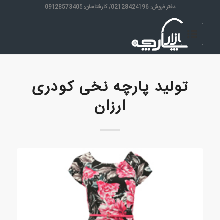
دفتر فروش: 02128424196/ کارشناسان: 09128573405
تولید پارچه نخی کودری
ارزان