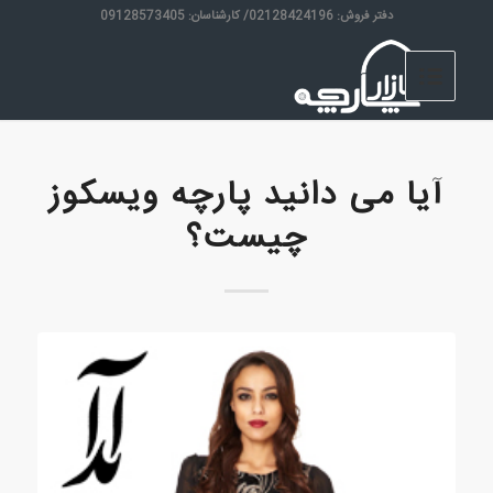
دفتر فروش: 02128424196/ کارشناسان: 09128573405
آیا می دانید پارچه ویسکوز
چیست؟