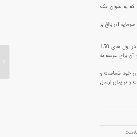
 که به عنوان یک
ه سرمایه ای بالغ بر
پارچه های فلامنت ساده و همچنین چهارخانه بیمارستانی ما عرض 1.5 متر دارند و در رول های 150
صورتی و آبی آن برای عرضه به
جدیدتری
رنگ ز
پای خود شماست و
 را برایتان ارسال
فلامنت