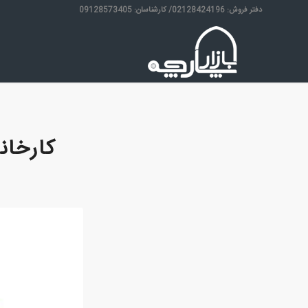
دفتر فروش: 02128424196/ کارشناسان: 09128573405
کارخان