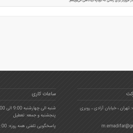
ر مرورگر برای زمانی که دوباره دیدگاهی می‌نویسم.
کت
ساعات کاری
 تهران ، خیابان آزادی ، روبری
شنبه الی چهارشنبه 9:00 الی 16:00
پنجشنبه و جمعه: تعطیل
m.emadifar@g
پاسخگویی تلفنی همه روزه: 8:00-24:00