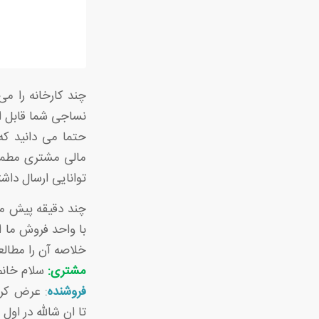
چند کارخانه را م
نساجی شما قابل اع
حتما می دانید که 
مالی مشتری مطمئن 
توانایی ارسال داش
چند دقیقه پیش مش
با واحد فروش ما ا
خلاصه آن را مطالعه
مشتری:
سلام خانم،
فروشنده
: عرض کرد
تا ان شالله در او