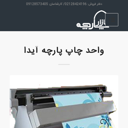
دفتر فروش: 02128424196/ کارشناسان: 09128573405
واحد چاپ پارچه آیدا