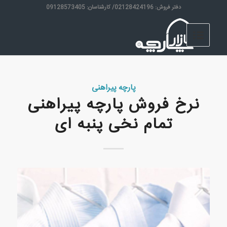
دفتر فروش: 02128424196/ کارشناسان: 09128573405
پارچه پیراهنی
نرخ فروش پارچه پیراهنی
تمام نخی پنبه ای