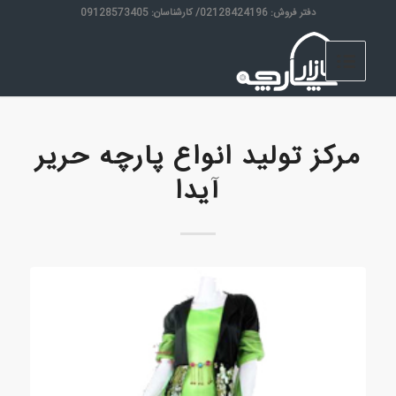
دفتر فروش: 02128424196/ کارشناسان: 09128573405
مرکز تولید انواع پارچه حریر
آیدا