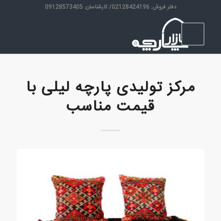
دفتر فروش: 02128424196/ کارشناسان: 09128573405
مرکز تولیدی پارچه لیلی با
قیمت مناسب