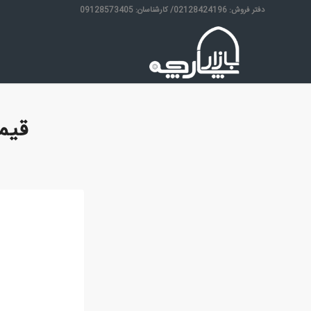
دفتر فروش: 02128424196/ کارشناسان: 09128573405
قیم