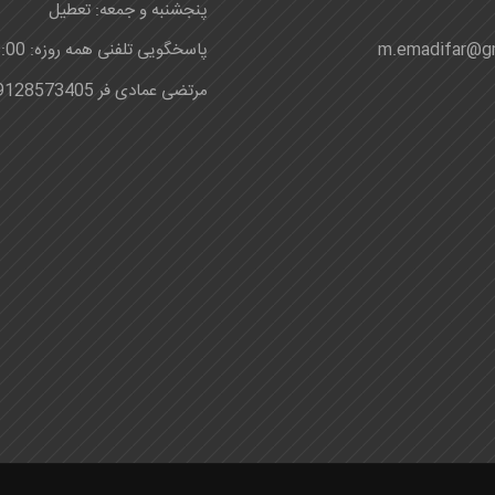
پنجشنبه و جمعه: تعطیل
m.emadifar@g
پاسخگویی تلفنی همه روزه: 8:00-24:00
مرتضی عمادی فر 09128573405