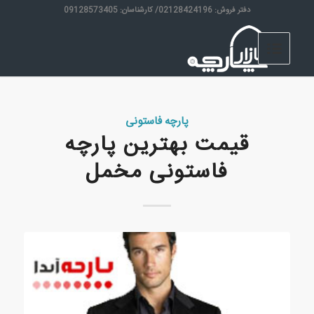
دفتر فروش: 02128424196/ کارشناسان: 09128573405
پارچه فاستونی
قیمت بهترین پارچه
فاستونی مخمل