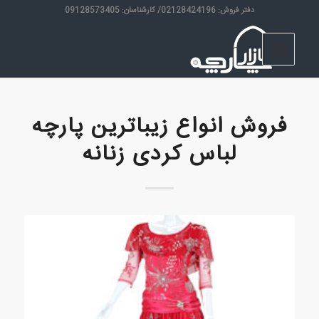
دفتر فروش: 02128424196/ کارشناسان: 09128573405
فروش انواع زیباترین پارچه
لباس کردی زنانه