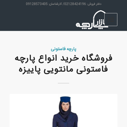
دفتر فروش: 02128424196/ کارشناسان: 09128573405
پارچه فاستونی
فروشگاه خرید انواع پارچه
فاستونی مانتویی پاییزه