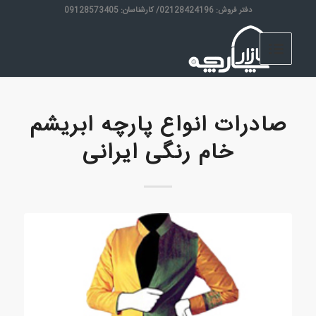
دفتر فروش: 02128424196/ کارشناسان: 09128573405
صادرات انواع پارچه ابریشم
خام رنگی ایرانی