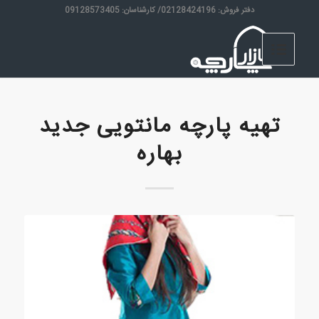
دفتر فروش: 02128424196/ کارشناسان: 09128573405
تهیه پارچه مانتویی جدید
بهاره