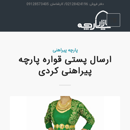
دفتر فروش: 02128424196/ کارشناسان: 09128573405
پارچه پیراهنی
ارسال پستی قواره پارچه
پیراهنی کردی